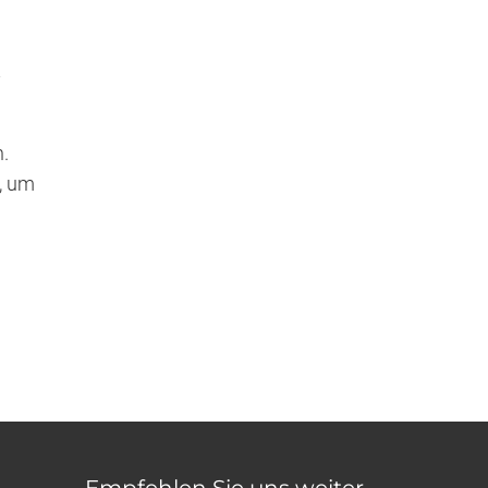
t
n.
, um