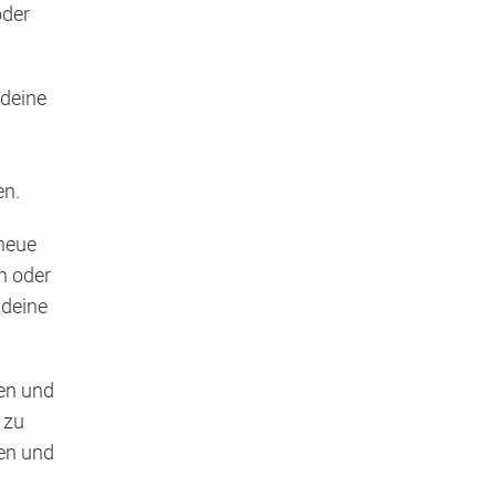
oder
 deine
en.
 neue
n oder
 deine
ten und
 zu
ben und